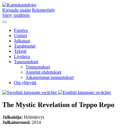
Kirjaudu sisään
Rekisteröidy
Siirry sisältöön
Etusivu
Uutiset
Julkaisut
Tapahtumat
Tekijät
Livelava
Tunnustukset
Tunnustukset
Annetut ehdotukset
Aikaisemmat tunnustukset
Ota yhteyttä
The Mystic Revelation of Teppo Repo
Julkaisija:
Helmilevyt
Julkaisuvuosi:
2014