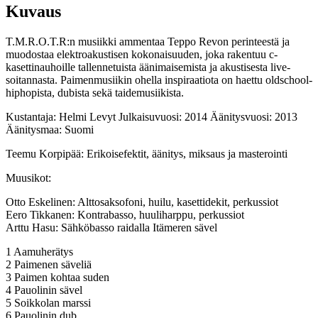
Kuvaus
T.M.R.O.T.R:n musiikki ammentaa Teppo Revon perinteestä ja
muodostaa elektroakustisen kokonaisuuden, joka rakentuu c-
kasettinauhoille tallennetuista äänimaisemista ja akustisesta live-
soitannasta. Paimenmusiikin ohella inspiraatiota on haettu oldschool-
hiphopista, dubista sekä taidemusiikista.
Kustantaja: Helmi Levyt Julkaisuvuosi: 2014 Äänitysvuosi: 2013
Äänitysmaa: Suomi
Teemu Korpipää: Erikoisefektit, äänitys, miksaus ja masterointi
Muusikot:
Otto Eskelinen: Alttosaksofoni, huilu, kasettidekit, perkussiot
Eero Tikkanen: Kontrabasso, huuliharppu, perkussiot
Arttu Hasu: Sähköbasso raidalla Itämeren sävel
1 Aamuherätys
2 Paimenen säveliä
3 Paimen kohtaa suden
4 Pauolinin sävel
5 Soikkolan marssi
6 Pauolinin dub