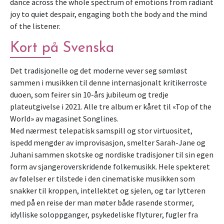
dance across the whole spectrum of emotions from radiant 
joy to quiet despair, engaging both the body and the mind 
of the listener. 
Kort på Svenska
Det tradisjonelle og det moderne vever seg sømløst 
sammen i musikken til denne internasjonalt kritikerroste 
duoen, som feirer sin 10-års jubileum og tredje 
plateutgivelse i 2021. Alle tre album er kåret til «Top of the 
World» av magasinet Songlines.

Med nærmest telepatisk samspill og stor virtuositet, 
ispedd mengder av improvisasjon, smelter Sarah-Jane og 
Juhani sammen skotske og nordiske tradisjoner til sin egen 
form av sjangeroverskridende folkemusikk. Hele spekteret 
av følelser er tilstede i den cinematiske musikken som 
snakker til kroppen, intellektet og sjelen, og tar lytteren 
med på en reise der man møter både rasende stormer, 
idylliske soloppganger, psykedeliske flyturer, fugler fra 