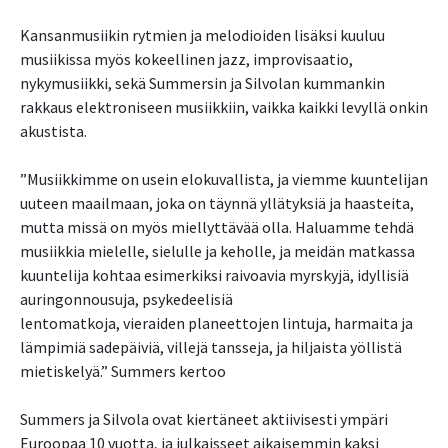
Kansanmusiikin rytmien ja melodioiden lisäksi kuuluu 
musiikissa myös kokeellinen jazz, improvisaatio, 
nykymusiikki, sekä Summersin ja Silvolan kummankin 
rakkaus elektroniseen musiikkiin, vaikka kaikki levyllä onkin 
akustista.

”Musiikkimme on usein elokuvallista, ja viemme kuuntelijan 
uuteen maailmaan, joka on täynnä yllätyksiä ja haasteita, 
mutta missä on myös miellyttävää olla. Haluamme tehdä 
musiikkia mielelle, sielulle ja keholle, ja meidän matkassa 
kuuntelija kohtaa esimerkiksi raivoavia myrskyjä, idyllisiä 
auringonnousuja, psykedeelisiä 

lentomatkoja, vieraiden planeettojen lintuja, harmaita ja 
lämpimiä sadepäiviä, villejä tansseja, ja hiljaista yöllistä 
mietiskelyä.” Summers kertoo

Summers ja Silvola ovat kiertäneet aktiivisesti ympäri 
Euroopaa 10 vuotta, ja julkaisseet aikaisemmin kaksi 