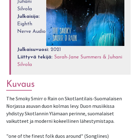
Juhani
Silvola
Julkaisija:
Eighth
Nerve Audio
Julkaisuvuosi:
2021
Liittyvä tekijä:
Sarah-Jane Summers & Juhani
Silvola
Kuvaus
The Smoky Smirr o Rain on Skotlantilais-Suomalaisen 
Norjassa asuvan duon kolmas levy. Duon musiikissa 
yhdistyy Skotlannin Ylämaan perinne, suomalaiset 
vaikutteet ja moderni kokeellinen lähestymistapa. 

"one of the finest folk duos around" (Songlines)
