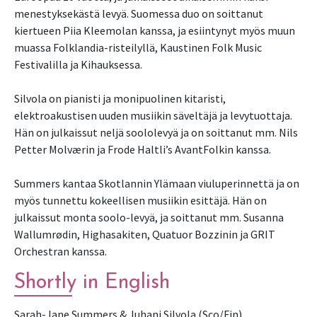
menestyksekästä levyä. Suomessa duo on soittanut 
kiertueen Piia Kleemolan kanssa, ja esiintynyt myös muun 
muassa Folklandia-risteilyllä, Kaustinen Folk Music 
Festivalilla ja Kihauksessa.

Silvola on pianisti ja monipuolinen kitaristi, 
elektroakustisen uuden musiikin säveltäjä ja levytuottaja. 
Hän on julkaissut neljä soololevyä ja on soittanut mm. Nils 
Petter Molværin ja Frode Haltli’s AvantFolkin kanssa.

Summers kantaa Skotlannin Ylämaan viuluperinnettä ja on 
myös tunnettu kokeellisen musiikin esittäjä. Hän on 
julkaissut monta soolo-levyä, ja soittanut mm. Susanna 
Wallumrødin, Highasakiten, Quatuor Bozzinin ja GRIT 
Orchestran kanssa.
Shortly in English
Sarah-Jane Summers & Juhani Silvola (Sco/Fin) 