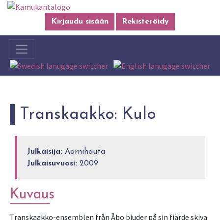
Kirjaudu sisään
Rekisteröidy
Transkaakko: Kulo
Julkaisija:
Aarnihauta
Julkaisuvuosi:
2009
Kuvaus
Transkaakko-ensemblen från Åbo bjuder på sin fjärde skiva 