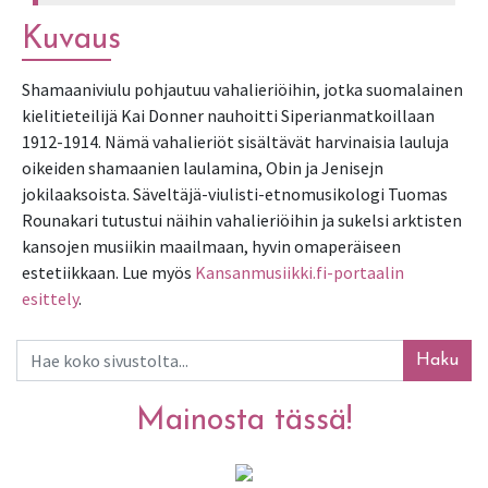
Kuvaus
Shamaaniviulu pohjautuu vahalieriöihin, jotka suomalainen 
kielitieteilijä Kai Donner nauhoitti Siperianmatkoillaan 
1912-1914. Nämä vahalieriöt sisältävät harvinaisia lauluja 
oikeiden shamaanien laulamina, Obin ja Jenisejn 
jokilaaksoista. Säveltäjä-viulisti-etnomusikologi Tuomas 
Rounakari tutustui näihin vahalieriöihin ja sukelsi arktisten 
kansojen musiikin maailmaan, hyvin omaperäiseen 
estetiikkaan. Lue myös 
Kansanmusiikki.fi-portaalin 
esittely
. 
Haku
Mainosta tässä!