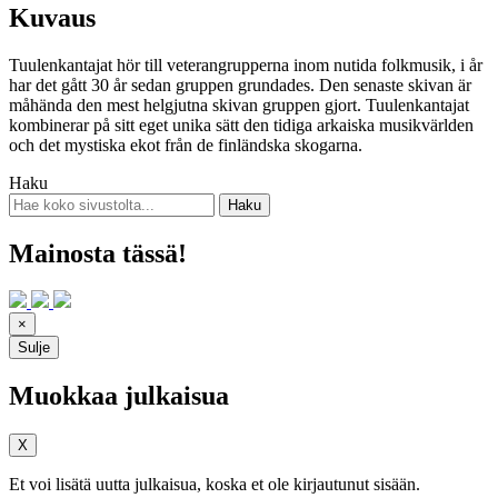
Kuvaus
Tuulenkantajat hör till veterangrupperna inom nutida folkmusik, i år
har det gått 30 år sedan gruppen grundades. Den senaste skivan är
måhända den mest helgjutna skivan gruppen gjort. Tuulenkantajat
kombinerar på sitt eget unika sätt den tidiga arkaiska musikvärlden
och det mystiska ekot från de finländska skogarna.
Haku
Mainosta tässä!
×
Sulje
Muokkaa julkaisua
X
Et voi lisätä uutta julkaisua, koska et ole kirjautunut sisään.