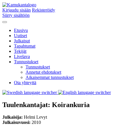
Kirjaudu sisään
Rekisteröidy
Siirry sisältöön
Etusivu
Uutiset
Julkaisut
Tapahtumat
Tekijät
Livelava
Tunnustukset
Tunnustukset
Annetut ehdotukset
Aikaisemmat tunnustukset
Ota yhteyttä
Tuulenkantajat: Koirankuria
Julkaisija:
Helmi Levyt
Julkaisuvuosi:
2010