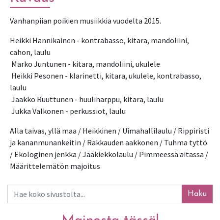
Vanhanpiian poikien musiikkia vuodelta 2015.
Heikki Hannikainen - kontrabasso, kitara, mandoliini, 
cahon, laulu
 Marko Juntunen - kitara, mandoliini, ukulele
 Heikki Pesonen - klarinetti, kitara, ukulele, kontrabasso, 
laulu
 Jaakko Ruuttunen - huuliharppu, kitara, laulu
 Jukka Valkonen - perkussiot, laulu
Alla taivas, yllä maa / Heikkinen / Uimahallilaulu / Rippiristi 
ja kananmunankeitin / Rakkauden aakkonen / Tuhma tyttö 
/ Ekologinen jenkka / Jääkiekkolaulu / Pimmeessä aitassa / 
Määrittelemätön majoitus
Haku