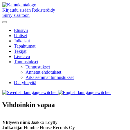
Kirjaudu sisään
Rekisteröidy
Siirry sisältöön
Etusivu
Uutiset
Julkaisut
Tapahtumat
Tekijät
Livelava
Tunnustukset
Tunnustukset
Annetut ehdotukset
Aikaisemmat tunnustukset
Ota yhteyttä
Vihdoinkin vapaa
Yhtyeen nimi:
Jaakko Löytty
Julkaisija:
Humble House Records Oy