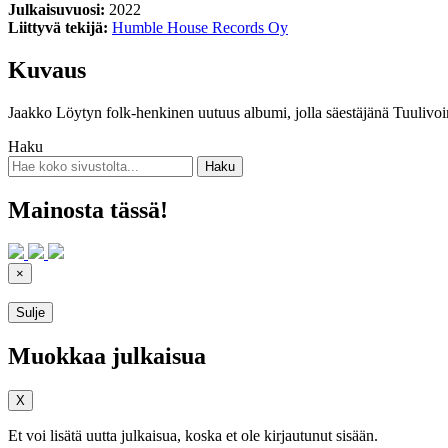
Julkaisuvuosi:
2022
Liittyvä tekijä:
Humble House Records Oy
Kuvaus
Jaakko Löytyn folk-henkinen uutuus albumi, jolla säestäjänä Tuulivo
Haku
Mainosta tässä!
×
Sulje
Muokkaa julkaisua
X
Et voi lisätä uutta julkaisua, koska et ole kirjautunut sisään.