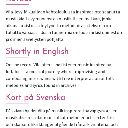
Vila-levyllä kuullaan kehtolauluista inspiraatiota saanutta 
musiikkia. Levy muodostaa musiikillisen matkan, jonka 
aikana arkistosta löytyneitä melodioita ja tekstejä on 
tulkittu vapaasti. Uusia tunnelmia on luotu arkistoaineston 
ja omien sävellysten pohjalta. 
Shortly in English
On the record Vila offers the listener music inspired by 
lullabies - a musical journey where Improvising and 
composing intertwines with free interpretation of folk 
melodies and lyrics found in archives. 
Kort på Svenska
På skivan bjuder Vila på musik inspirerad av vaggvisor – en 
musikalisk resa där man tolkat melodier och texter fritt 
och skapat olika klanger utgående från arkivmaterial och 