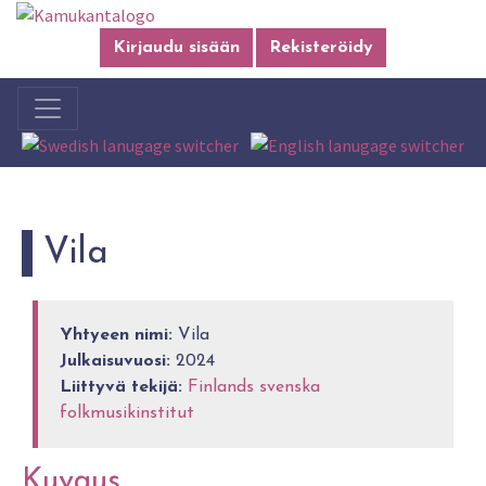
Kirjaudu sisään
Rekisteröidy
Vila
Yhtyeen nimi:
Vila
Julkaisuvuosi:
2024
Liittyvä tekijä:
Finlands svenska
folkmusikinstitut
Kuvaus