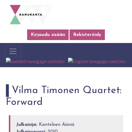
Kirjaudu sisään
Rekisteröidy
Vilma Timonen Quartet:
Forward
Julkaisija:
Kanteleen Ääniä
Julkaisuvuosi:
2010