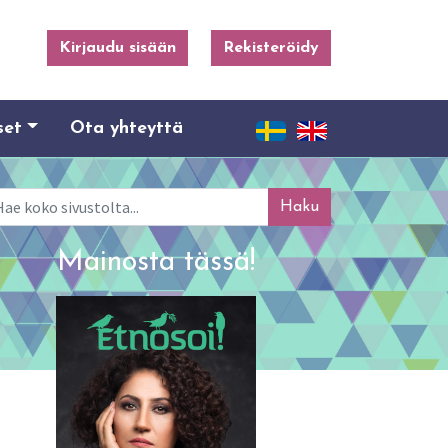
Kirjaudu sisään
Rekisteröidy
set
Ota yhteyttä
ku
Mainosta tässä!