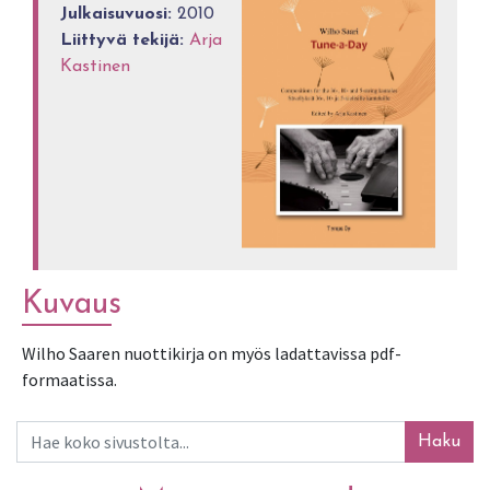
Julkaisuvuosi:
2010
Liittyvä tekijä:
Arja
Kastinen
Kuvaus
Wilho Saaren nuottikirja on myös ladattavissa pdf-
formaatissa.
Haku