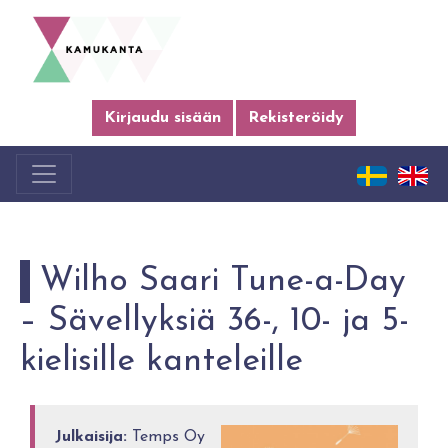
Kirjaudu sisään
Rekisteröidy
Wilho Saari Tune-a-Day
– Sävellyksiä 36-, 10- ja 5-
kielisille kanteleille
Julkaisija:
Temps Oy