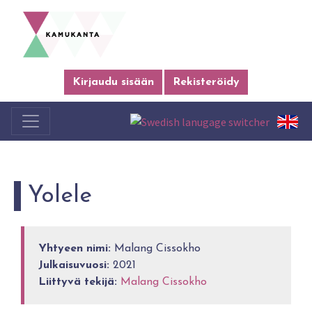
Kirjaudu sisään
Rekisteröidy
Yolele
Yhtyeen nimi:
Malang Cissokho
Julkaisuvuosi:
2021
Liittyvä tekijä:
Malang Cissokho