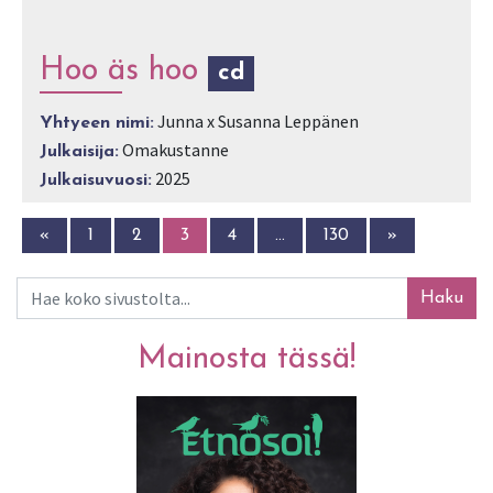
Hoo äs hoo
cd
Junna x Susanna Leppänen
Yhtyeen nimi:
Omakustanne
Julkaisija:
2025
Julkaisuvuosi:
«
1
2
3
4
…
130
»
Haku
Mainosta tässä!