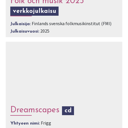
Folk och musik 2025
verkkojulkaisu
Finlands svenska folkmusikinstitut (FMI)
Julkaisija:
2025
Julkaisuvuosi:
Dreamscapes
cd
Frigg
Yhtyeen nimi: