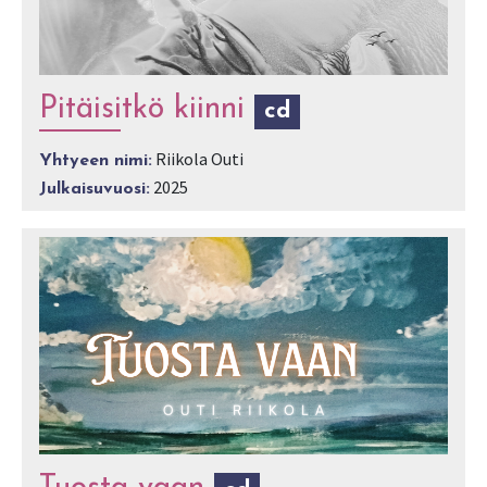
Pitäisitkö kiinni
cd
Riikola Outi
Yhtyeen nimi:
2025
Julkaisuvuosi: