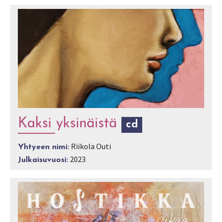
Kaksi yksinäistä
cd
Riikola Outi
Yhtyeen nimi:
2023
Julkaisuvuosi: