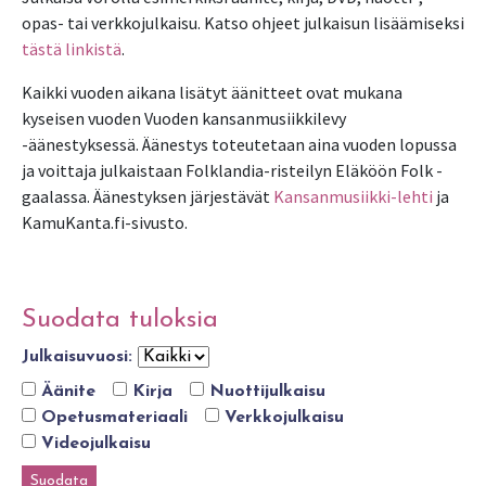
opas- tai verkkojulkaisu. Katso ohjeet julkaisun lisäämiseksi
tästä linkistä
.
Kaikki vuoden aikana lisätyt äänitteet ovat mukana
kyseisen vuoden Vuoden kansanmusiikkilevy
-äänestyksessä. Äänestys toteutetaan aina vuoden lopussa
ja voittaja julkaistaan Folklandia-risteilyn Eläköön Folk -
gaalassa. Äänestyksen järjestävät
Kansanmusiikki-lehti
ja
KamuKanta.fi-sivusto.
Suodata tuloksia
Julkaisuvuosi:
Äänite
Kirja
Nuottijulkaisu
Opetusmateriaali
Verkkojulkaisu
Videojulkaisu