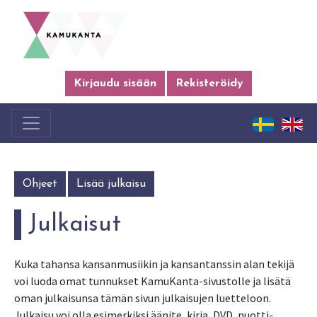
Kirjaudu sisään
Rekisteröidy
Ohjeet
Lisää julkaisu
Julkaisut
Kuka tahansa kansanmusiikin ja kansantanssin alan tekijä
voi luoda omat tunnukset KamuKanta-sivustolle ja lisätä
oman julkaisunsa tämän sivun julkaisujen luetteloon.
Julkaisu voi olla esimerkiksi äänite, kirja, DVD, nuotti-,