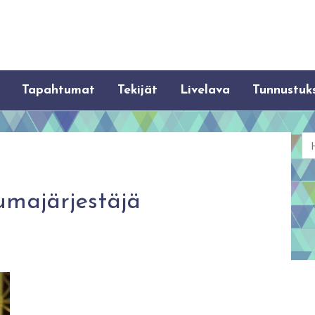
Tapahtumat
Tekijät
Livelava
Tunnustuk
Ha
majärjestäjä