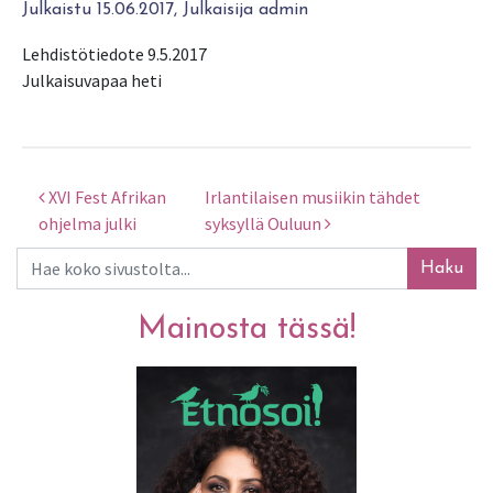
Julkaistu 15.06.2017, Julkaisija admin
Lehdistötiedote 9.5.2017
Julkaisuvapaa heti
XVI Fest Afrikan
Irlantilaisen musiikin tähdet
Artikkelien selaus
ohjelma julki
syksyllä Ouluun
Haku
Mainosta tässä!