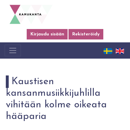
Kirjaudu sisään
Rekisteröidy
Kaustisen
kansanmusiikkijuhlilla
vihitään kolme oikeata
hääparia