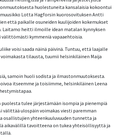
tonmuutoksesta huolestuneita kansalaisia kokoontui
anmuusikko Lotta Hagforsin kuorosovituksen Antti
jien että paikalle osuneiden kuulijoiden kokemukset
ta. Laitamo heitti ilmoille idean matalan kynnyksen
si välittömästi kymmeniä vapaaehtoisia.
ike voisi saada näinä päivinä. Tuntuu, että laajalle
t voimakasta tilausta, tuumii helsinkiläinen Maija
isiä, samoin huoli sodista ja ilmastonmuutoksesta.
oivoa itseemme ja toisiimme, helsinkiläinen Leena
ähestymistapaa.
n puolesta tulee järjestämään isompia ja pienempiä
si välittää ulospäin voimakas viesti paremman
a osallistujien yhteenkuuluvuuden tunnetta ja
ä aikavälillä tavoitteena on tukea yhteisöllisyyttä ja
tällä.