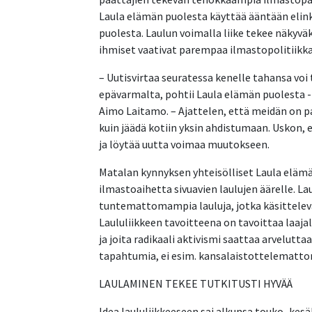
Laula elämän puolesta käyttää ääntään eli
puolesta. Laulun voimalla liike tekee näkyvä
ihmiset vaativat parempaa ilmastopolitiikka
– Uutisvirtaa seuratessa kenelle tahansa voi t
epävarmalta, pohtii Laula elämän puolesta -
Aimo Laitamo. – Ajattelen, että meidän on 
kuin jäädä kotiin yksin ahdistumaan. Uskon,
ja löytää uutta voimaa muutokseen.
Matalan kynnyksen yhteisölliset Laula elä
ilmastoaihetta sivuavien laulujen äärelle. 
tuntemattomampia lauluja, jotka käsittelevät
Laululiikkeen tavoitteena on tavoittaa laajal
ja joita radikaali aktivismi saattaa arveluttaa
tapahtumia, ei esim. kansalaistottelematt
LAULAMINEN TEKEE TUTKITUSTI HYVÄÄ
Idea laululiikkeeseen sai alkunsa touko–kesä