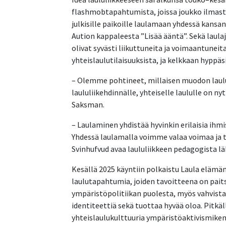
flashmobtapahtumista, joissa joukko ilmas
julkisille paikoille laulamaan yhdessä kans
Aution kappaleesta ”Lisää ääntä”. Sekä laula
olivat syvästi liikuttuneita ja voimaantunei
yhteislaulutilaisuuksista, ja kelkkaan hyppä
– Olemme pohtineet, millaisen muodon laululi
laululiikehdinnälle, yhteiselle laululle on ny
Saksman.
– Laulaminen yhdistää hyvinkin erilaisia ihm
Yhdessä laulamalla voimme valaa voimaa ja t
Svinhufvud avaa laululiikkeen pedagogista l
Kesällä 2025 käyntiin polkaistu Laula elämä
laulutapahtumia, joiden tavoitteena on pait
ympäristöpolitiikan puolesta, myös vahvista
identiteettiä sekä tuottaa hyvää oloa. Pitkäll
yhteislaulukulttuuria ympäristöaktivismiken