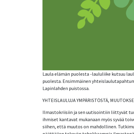
Laula elämän puolesta -laululiike kutsuu la
puolesta. Ensimmäinen yhteislaulutapahtuma
Lapinlahden puistossa.
YHTEISLAULUJA YMPÄRISTÖSTÄ, MUUTOKSE
Ilmastokriisiin ja sen uutisointiin liittyvät
ihmiset kantavat mukanaan myös syvää toivoa
siihen, että muutos on mahdollinen. Tutkimu
päättäjien tekevän tehokkaampia ilmastopä