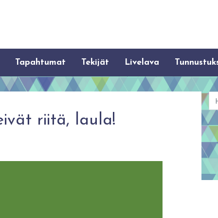
Tapahtumat
Tekijät
Livelava
Tunnustuk
Ha
vät riitä, laula!