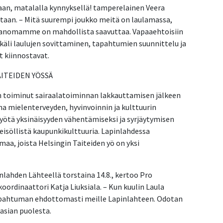
an, matalalla kynnyksellä! tamperelainen Veera
ntaan. – Mitä suurempi joukko meitä on laulamassa,
 sanomamme on mahdollista saavuttaa. Vapaaehtoisiin
ikäli laulujen sovittaminen, tapahtumien suunnittelu ja
t kiinnostavat.
ITEIDEN YÖSSÄ
on toiminut sairaalatoiminnan lakkauttamisen jälkeen
na mielenterveyden, hyvinvoinnin ja kulttuurin
yötä yksinäisyyden vähentämiseksi ja syrjäytymisen
eisöllistä kaupunkikulttuuria. Lapinlahdessa
maa, joista Helsingin Taiteiden yö on yksi
nlahden Lähteellä torstaina 14.8., kertoo Pro
oordinaattori Katja Liuksiala. – Kun kuulin Laula
tapahtuman ehdottomasti meille Lapinlahteen. Odotan
asian puolesta.