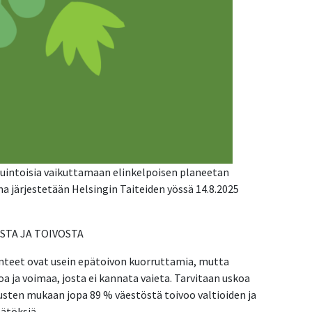
uluintoisia vaikuttamaan elinkelpoisen planeetan
 järjestetään Helsingin Taiteiden yössä 14.8.2025
STA JA TOIVOSTA
 tunteet ovat usein epätoivon kuorruttamia, mutta
 ja voimaa, josta ei kannata vaieta. Tarvitaan uskoa
sten mukaan jopa 89 % väestöstä toivoo valtioiden ja
ätöksiä.