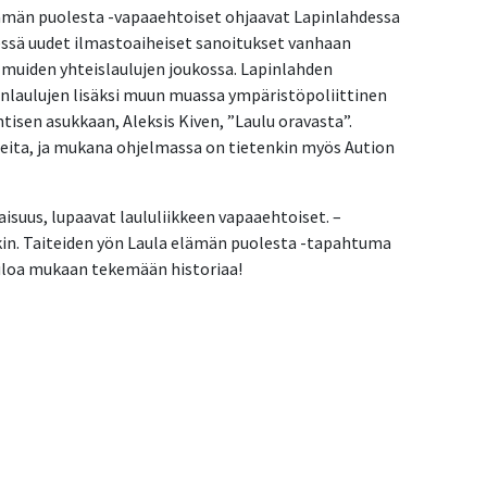
ämän puolesta -vapaaehtoiset ohjaavat Lapinlahdessa
dessä uudet ilmastoaiheiset sanoitukset vanhaan
a muiden yhteislaulujen joukossa. Lapinlahden
laulujen lisäksi muun muassa ympäristöpoliittinen
isen asukkaan, Aleksis Kiven, ”Laulu oravasta”.
leita, ja mukana ohjelmassa on tietenkin myös Aution
aisuus, lupaavat laululiikkeen vapaaehtoiset. –
in. Taiteiden yön Laula elämän puolesta -tapahtuma
uloa mukaan tekemään historiaa!