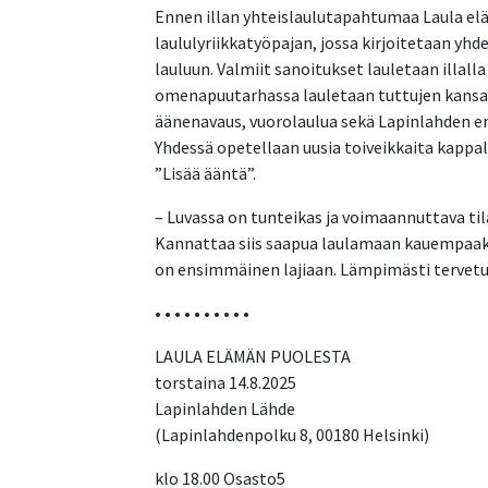
Ennen illan yhteislaulutapahtumaa Laula el
laululyriikkatyöpajan, jossa kirjoitetaan yh
lauluun. Valmiit sanoitukset lauletaan illall
omenapuutarhassa lauletaan tuttujen kansan
äänenavaus, vuorolaulua sekä Lapinlahden ent
Yhdessä opetellaan uusia toiveikkaita kappa
”Lisää ääntä”.
– Luvassa on tunteikas ja voimaannuttava til
Kannattaa siis saapua laulamaan kauempaak
on ensimmäinen lajiaan. Lämpimästi tervet
• • • • • • • • • •
LAULA ELÄMÄN PUOLESTA
torstaina 14.8.2025
Lapinlahden Lähde
(Lapinlahdenpolku 8, 00180 Helsinki)
klo 18.00 Osasto5