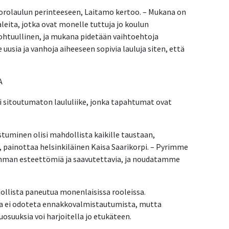
uorolaulun perinteeseen, Laitamo kertoo. – Mukana on
leita, jotka ovat monelle tuttuja jo koulun
kohtuullinen, ja mukana pidetään vaihtoehtoja
 uusia ja vanhoja aiheeseen sopivia lauluja siten, että
A
i sitoutumaton laululiike, jonka tapahtumat ovat
tuminen olisi mahdollista kaikille taustaan,
 painottaa helsinkiläinen Kaisa Saarikorpi. – Pyrimme
imman esteettömiä ja saavutettavia, ja noudatamme
llista paneutua monenlaisissa rooleissa.
lta ei odoteta ennakkovalmistautumista, mutta
osuuksia voi harjoitella jo etukäteen.