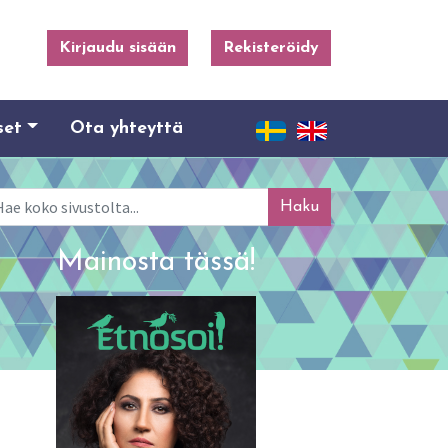
Kirjaudu sisään
Rekisteröidy
set
Ota yhteyttä
ku
Mainosta tässä!