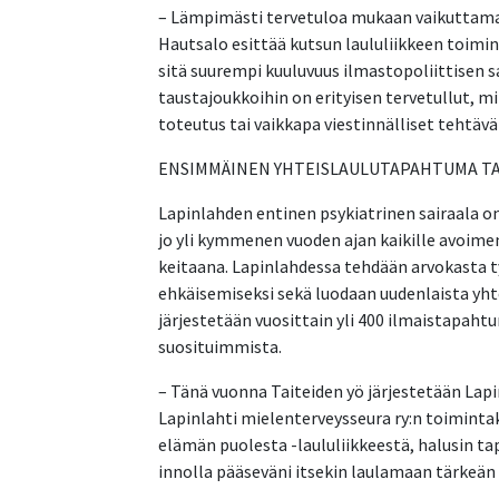
– Lämpimästi tervetuloa mukaan vaikuttama
Hautsalo esittää kutsun laululiikkeen toimi
sitä suurempi kuuluvuus ilmastopoliittisen
taustajoukkoihin on erityisen tervetullut, m
toteutus tai vaikkapa viestinnälliset tehtävä
ENSIMMÄINEN YHTEISLAULUTAPAHTUMA TA
Lapinlahden entinen psykiatrinen sairaala 
jo yli kymmenen vuoden ajan kaikille avoime
keitaana. Lapinlahdessa tehdään arvokasta t
ehkäisemiseksi sekä luodaan uudenlaista yht
järjestetään vuosittain yli 400 ilmaistapahtu
suosituimmista.
– Tänä vuonna Taiteiden yö järjestetään Lapi
Lapinlahti mielenterveysseura ry:n toimintak
elämän puolesta -laululiikkeestä, halusin 
innolla pääseväni itsekin laulamaan tärkeän 