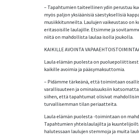
– Tapahtumien taiteellinen ydin perustuu k
myös paljon yksiäänisiä säestyksellisiä kappa
musiikkitunneilta. Laulujen vaikeustaso on 
eritasoisille laulajille. Etsimme ja sovitamme
niitä on mahdollista laulaa isolla joukolla.
KAIKILLE AVOINTA VAPAAEHTOISTOIMINTA
Laula elämän puolesta on puoluepoliittisest
kaikille avoimia ja pääsymaksuttomia.
– Pidämme tärkeänä, että toimintaan osallis
varallisuuteen ja ominaisuuksiin katsomatta,
siihen, että tapahtumat olisivat mahdollis
turvallisemman tilan periaatteita.
Laula elämän puolesta -toimintaan on mahdo
Tapahtumien yhteislaulajilta ja kuuntelijoi
halutessaan laulujen stemmoja ja muita laulu