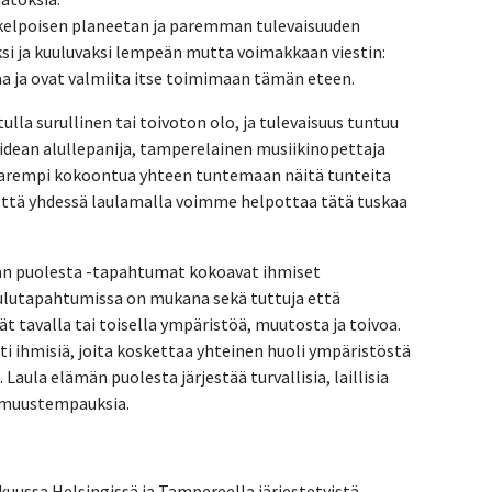
nkelpoisen planeetan ja paremman tulevaisuuden
ksi ja kuuluvaksi lempeän mutta voimakkaan viestin:
a ja ovat valmiita itse toimimaan tämän eteen.
ulla surullinen tai toivoton olo, ja tulevaisuus tuntuu
idean alullepanija, tamperelainen musiikinopettaja
parempi kokoontua yhteen tuntemaan näitä tunteita
 että yhdessä laulamalla voimme helpottaa tätä tuskaa
män puolesta -tapahtumat kokoavat ihmiset
Laulutapahtumissa on mukana sekä tuttuja että
 tavalla tai toisella ympäristöä, muutosta ja toivoa.
ti ihmisiä, joita koskettaa yhteinen huoli ympäristöstä
. Laula elämän puolesta järjestää turvallisia, laillisia
omuustempauksia.
kuussa Helsingissä ja Tampereella järjestetyistä