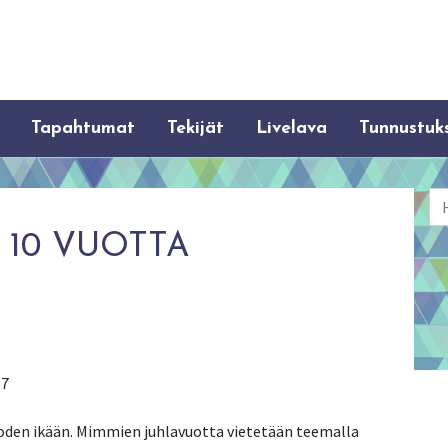
Tapahtumat
Tekijät
Livelava
Tunnustuk
Ha
 10 VUOTTA
17
uoden ikään. Mimmien juhlavuotta vietetään teemalla