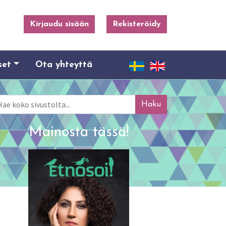
Kirjaudu sisään
Rekisteröidy
set
Ota yhteyttä
ku
Mainosta tässä!