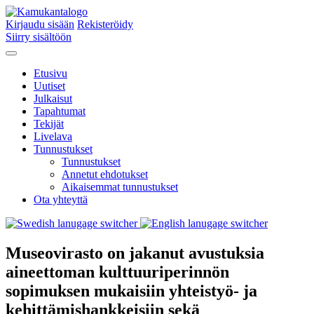
Kirjaudu sisään
Rekisteröidy
Siirry sisältöön
Etusivu
Uutiset
Julkaisut
Tapahtumat
Tekijät
Livelava
Tunnustukset
Tunnustukset
Annetut ehdotukset
Aikaisemmat tunnustukset
Ota yhteyttä
Museovirasto on jakanut avustuksia
aineettoman kulttuuriperinnön
sopimuksen mukaisiin yhteistyö- ja
kehittämishankkeisiin sekä