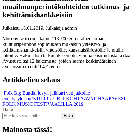
maailmanperintökohteiden tutkimus- ja
kehittämishankkeisiin
Julkaistu 16.01.2019, Julkaisija admin
Museovirasto on jakanut 113 700 euroa aineettoman
kulttuuriperinnön sopimuksen mukaisiin yhteistyö- ja
kehittämishankkeisiin yhteisöille, kansalaisjärjestöille ja muille
tahoille. Haku tähän tarkoitukseen oli avoinna ensimmäistä kertaa.
Avustusta sai 12 hakemusta, joiden saama keskimääräinen
avustussumma oli 9 475 euroa.
Artikkelien selaus
Folk Big Bandin levyn julkkari veti jatkoille
ennätysyleisön!
KULTTUURIT KOHTAAVAT HAAPAVESI
FOLK MUSIC FESTIVAALILLA 2019
Haku
Mainosta tässä!