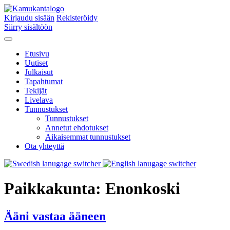
Kirjaudu sisään
Rekisteröidy
Siirry sisältöön
Etusivu
Uutiset
Julkaisut
Tapahtumat
Tekijät
Livelava
Tunnustukset
Tunnustukset
Annetut ehdotukset
Aikaisemmat tunnustukset
Ota yhteyttä
Paikkakunta:
Enonkoski
Ääni vastaa ääneen