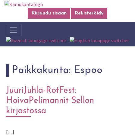
Kirjaudu sisään
Rekisteröidy
Paikkakunta:
Espoo
JuuriJuhla-RotFest:
HoivaPelimannit Sellon
kirjastossa
[…]