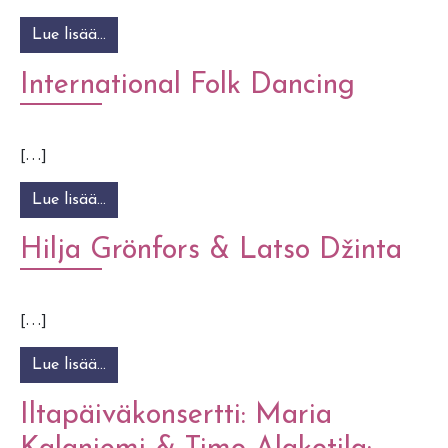
Lue lisää…
from JuuriJuhla-RotFest: HoivaPelimannit Sello
International Folk Dancing
[…]
Lue lisää…
from International Folk Dancing
Hilja Grönfors & Latso Džinta
[…]
Lue lisää…
from Hilja Grönfors & Latso Džinta
Iltapäiväkonsertti: Maria