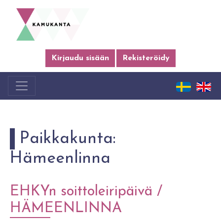
Kirjaudu sisään
Rekisteröidy
Paikkakunta:
Hämeenlinna
EHKYn soittoleiripäivä /
HÄMEENLINNA