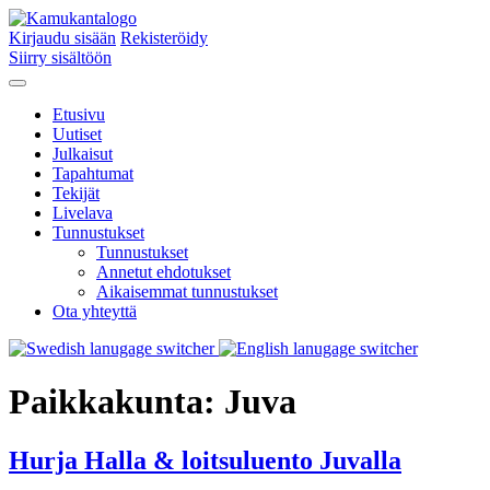
Kirjaudu sisään
Rekisteröidy
Siirry sisältöön
Etusivu
Uutiset
Julkaisut
Tapahtumat
Tekijät
Livelava
Tunnustukset
Tunnustukset
Annetut ehdotukset
Aikaisemmat tunnustukset
Ota yhteyttä
Paikkakunta:
Juva
Hurja Halla & loitsuluento Juvalla