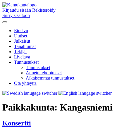
Kirjaudu sisään
Rekisteröidy
Siirry sisältöön
Etusivu
Uutiset
Julkaisut
Tapahtumat
Tekijät
Livelava
Tunnustukset
Tunnustukset
Annetut ehdotukset
Aikaisemmat tunnustukset
Ota yhteyttä
Paikkakunta:
Kangasniemi
Konsertti