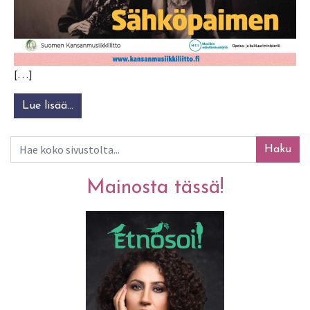
[…]
Lue lisää…
from Kansanmusiikkiliiton lokakuun kiertuey
Haku
Mainosta tässä!