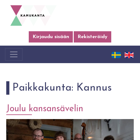
Kirjaudu sisään
Rekisteröidy
Paikkakunta:
Kannus
Joulu kansansävelin