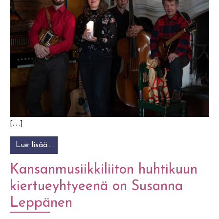
[…]
Lue lisää…
from Joulu kansansävelin
Kansanmusiikkiliiton huhtikuun
kiertueyhtyeenä on Susanna
Leppänen