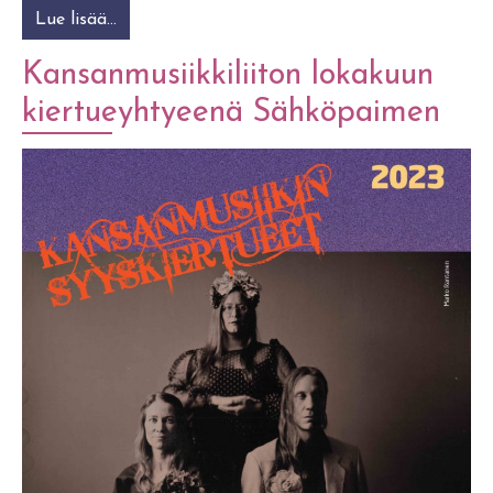
Lue lisää…
from Kansanmusiikkiliiton huhtikuun kiertue
Kansanmusiikkiliiton lokakuun
kiertueyhtyeenä Sähköpaimen