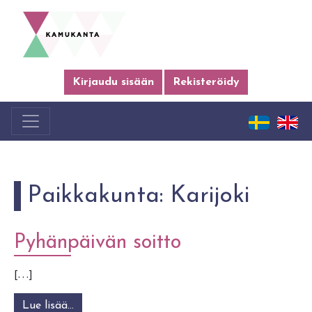
Kirjaudu sisään
Rekisteröidy
Paikkakunta:
Karijoki
Pyhänpäivän soitto
[…]
Lue lisää…
from Pyhänpäivän soitto