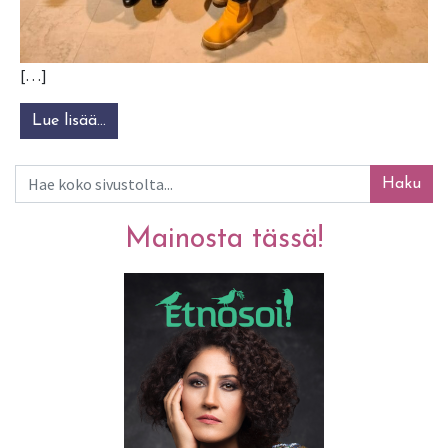
[…]
Lue lisää…
from Konsertti Kruunupyyssä: Tallarin vieraan
Haku
Mainosta tässä!