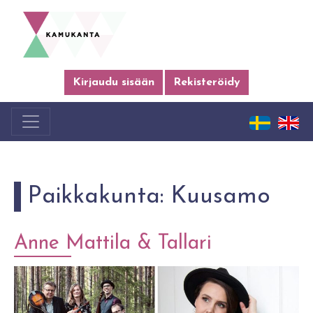
Kirjaudu sisään
Rekisteröidy
Paikkakunta:
Kuusamo
Anne Mattila & Tallari