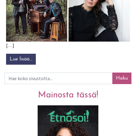
[…]
Lue lisää…
from Anne Mattila & Tallari
Haku
Mainosta tässä!