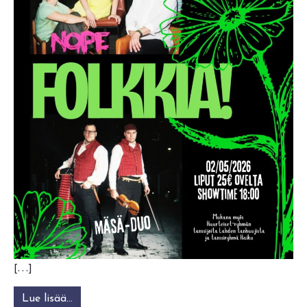
[…]
Lue lisää…
from Folkkia! Mäsä-duo & Nope