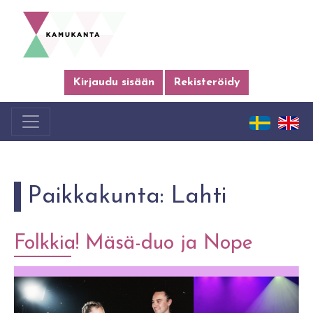
Kirjaudu sisään
Rekisteröidy
Paikkakunta:
Lahti
Folkkia! Mäsä-duo ja Nope