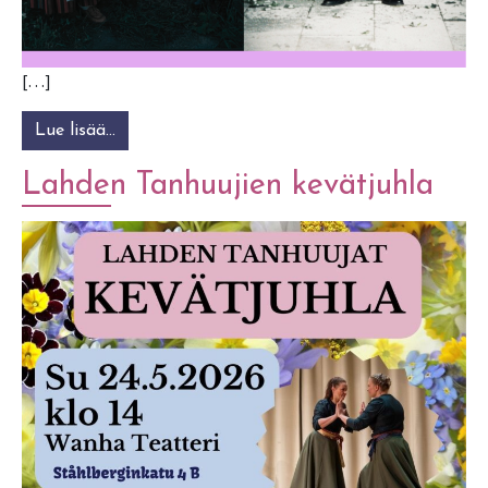
[…]
Lue lisää…
from Folkkia! Mäsä-duo ja Nope
Lahden Tanhuujien kevätjuhla