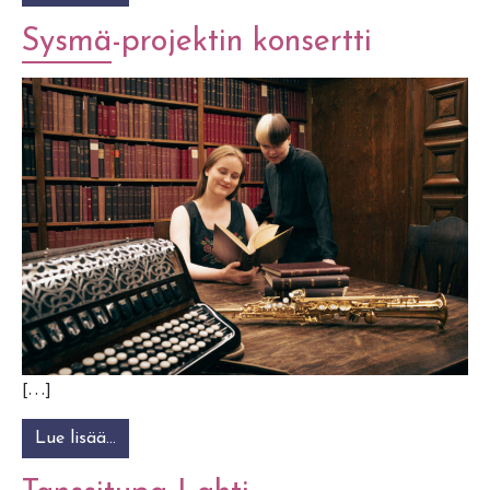
Sysmä-projektin konsertti
[…]
Lue lisää…
from Sysmä-projektin konsertti