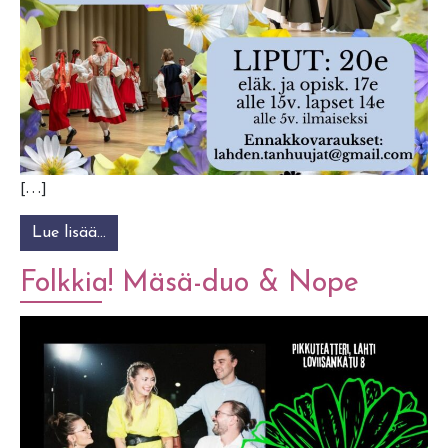
[…]
Lue lisää…
from Lahden Tanhuujien kevätjuhla
Folkkia! Mäsä-duo & Nope