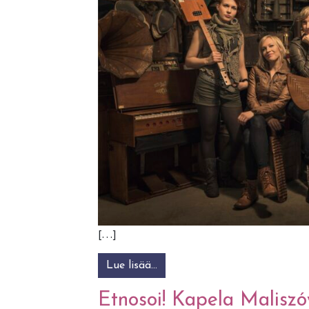
[…]
Lue lisää…
from JUURAKKO @ Saltfest
Etnosoi! Kapela Malisz