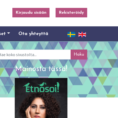
Kirjaudu sisään
Rekisteröidy
set
Ota yhteyttä
ku
Mainosta tässä!