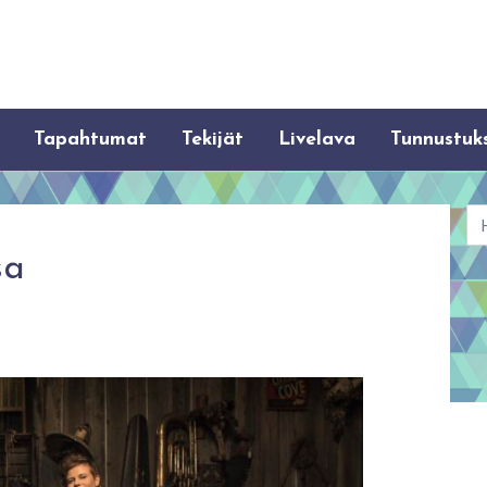
Tapahtumat
Tekijät
Livelava
Tunnustuk
Ha
sa