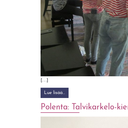
[…]
Lue lisää…
from KAMU´24 nuorten kansanm
Polenta: Talvikarkelo-ki