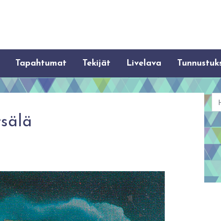
Tapahtumat
Tekijät
Livelava
Tunnustuk
Ha
sälä