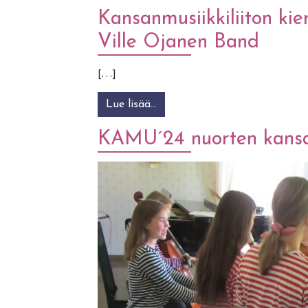
Kansanmusiikkiliiton ki
Ville Ojanen Band
[…]
Lue lisää…
from Kansanmusiikkiliiton ki
KAMU´24 nuorten kansan