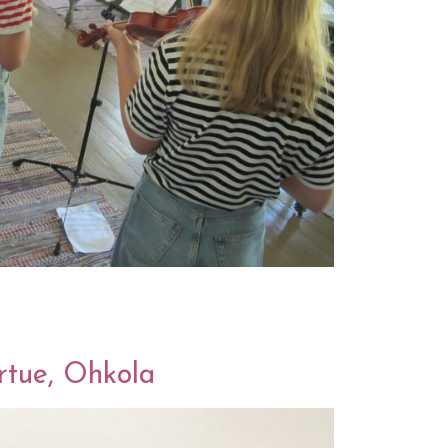
usiikkileiri
ertue, Ohkola