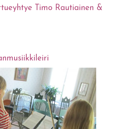
ertueyhtye Timo Rautiainen &
ertueyhtye Timo Rautiainen & Ville Ojanen Band
musiikkileiri