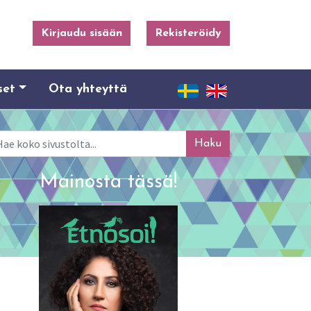
Kirjaudu sisään
Rekisteröidy
set
Ota yhteyttä
ku
Mainosta tässä!