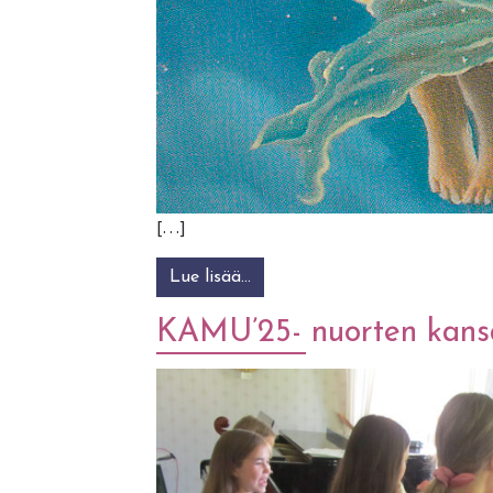
[…]
Lue lisää…
from Kuutamon poika
KAMU’25- nuorten kansa