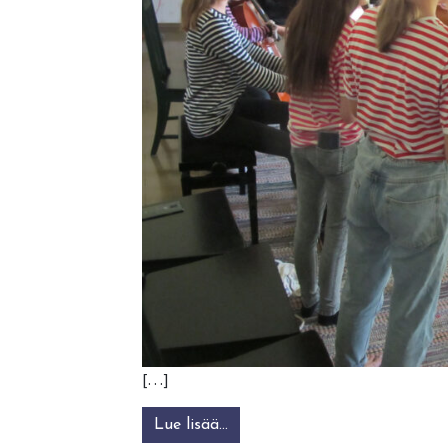
[…]
Lue lisää…
from KAMU’25- nuorten kansan