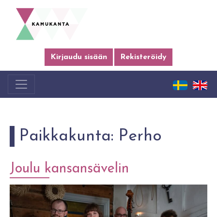
Kirjaudu sisään
Rekisteröidy
Paikkakunta:
Perho
Joulu kansansävelin