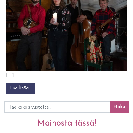
[…]
Lue lisää…
from Joulu kansansävelin
Haku
Mainosta tässä!