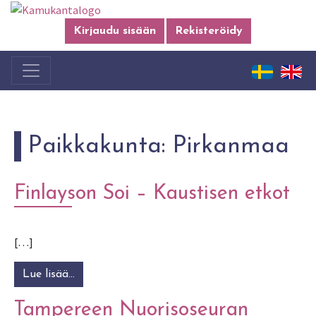
Kirjaudu sisään
Rekisteröidy
Paikkakunta:
Pirkanmaa
Finlayson Soi – Kaustisen etkot
[…]
Lue lisää…
from Finlayson Soi – Kaustisen etkot
Tampereen Nuorisoseuran