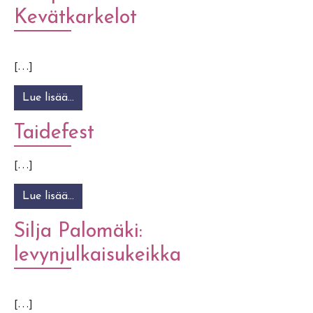
Kevätkarkelot
[…]
Lue lisää…
from Tampereen Nuorisoseuran Kevätkarkelot
Taidefest
[…]
Lue lisää…
from Taidefest
Silja Palomäki:
levynjulkaisukeikka
[…]