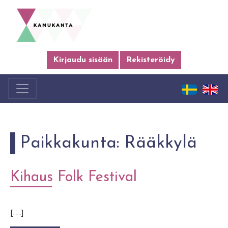
Kirjaudu sisään
Rekisteröidy
Paikkakunta:
Rääkkylä
Kihaus Folk Festival
[…]