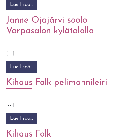
Lue lisää…
from Kihaus Folk Festival
Janne Ojajärvi soolo
Varpasalon kylätalolla
[…]
Lue lisää…
from Janne Ojajärvi soolo Varpasalon kylätalol
Kihaus Folk pelimannileiri
[…]
Lue lisää…
from Kihaus Folk pelimannileiri
Kihaus Folk