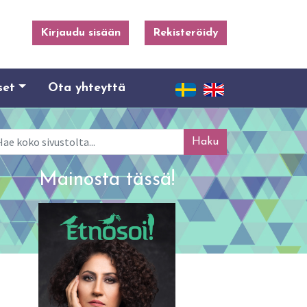
Kirjaudu sisään
Rekisteröidy
set
Ota yhteyttä
ku
Mainosta tässä!