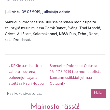
Julkaistu 02.03.2019, Julkaisija admin
Samuelin Poloneesissa Oulussa nähdään monia upeita
esiintyjiä muun muassa Oamk Dance, Sväng, Trad.Attack!,
Orivesi All Stars, Salamakannel, MäSä-Duo, Teho., Nope,
sekä Droichead.
KEKin uusi hallitus
Samuelin Poloneesi Oulussa
Artikkelien selaus
valittu – uutena
15.-17.3.2019 tuo monipuolista
puheenjohtajana
kansanmusiikkiohjelmaa
aloittaa Petri Hoppu
Ouluun!
Haku
Mainosta tässä!