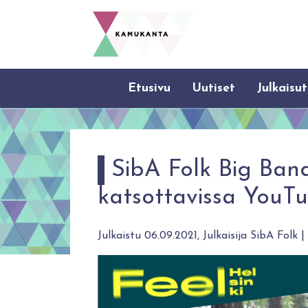
Etusivu
Uutiset
Julkaisut
SibA Folk Big Band
katsottavissa YouT
Julkaistu 06.09.2021, Julkaisija SibA Folk |