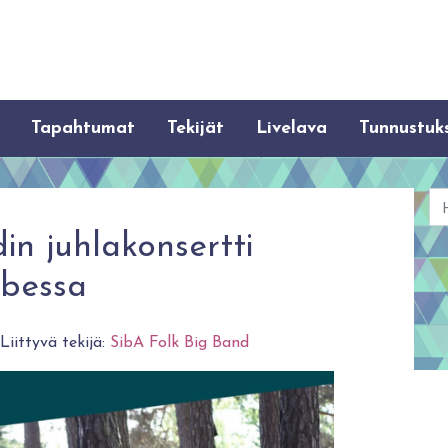
Tapahtumat
Tekijät
Livelava
Tunnustuk
Ha
in juhlakonsertti
ubessa
 Liittyvä tekijä:
SibA Folk Big Band