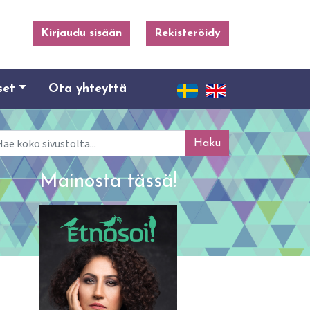
Kirjaudu sisään
Rekisteröidy
set
Ota yhteyttä
ku
Mainosta tässä!