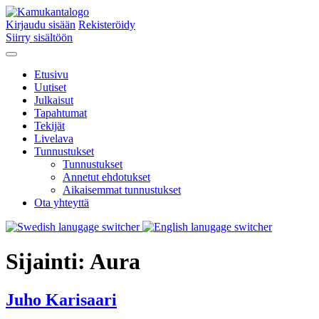
Kirjaudu sisään
Rekisteröidy
Siirry sisältöön
Etusivu
Uutiset
Julkaisut
Tapahtumat
Tekijät
Livelava
Tunnustukset
Tunnustukset
Annetut ehdotukset
Aikaisemmat tunnustukset
Ota yhteyttä
Sijainti:
Aura
Juho Karisaari