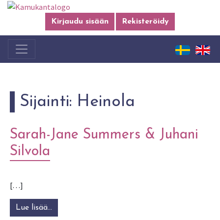
Kirjaudu sisään
Rekisteröidy
Sijainti:
Heinola
Sarah-Jane Summers & Juhani
Silvola
[…]
Lue lisää…
from Sarah-Jane Summers & Juhani Silvola