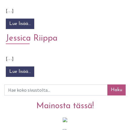
[…]
Lue lisää…
from Keski-Pohjanmaan konservatorio
Jessica Riippa
[…]
Lue lisää…
from Jessica Riippa
Haku
Mainosta tässä!