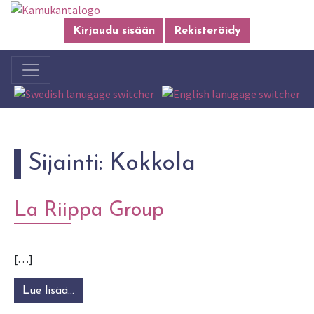
Kirjaudu sisään
Rekisteröidy
Sijainti:
Kokkola
La Riippa Group
[…]
Lue lisää…
from La Riippa Group