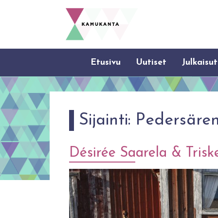
Etusivu
Uutiset
Julkaisut
Sijainti:
Pedersäre
Désirée Saarela & Trisk