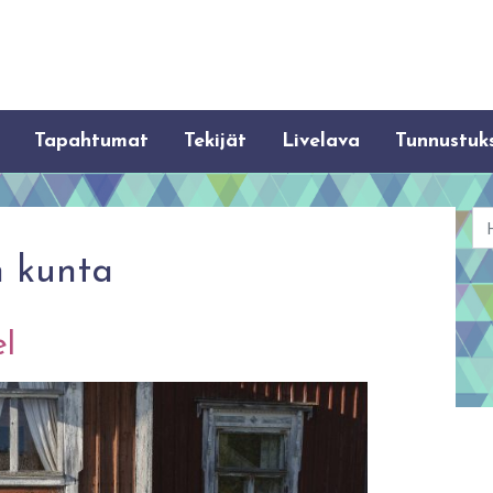
Tapahtumat
Tekijät
Livelava
Tunnustuk
Ha
n kunta
el