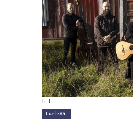
[…]
Lue lisää…
from Désirée Saarela & Triskel