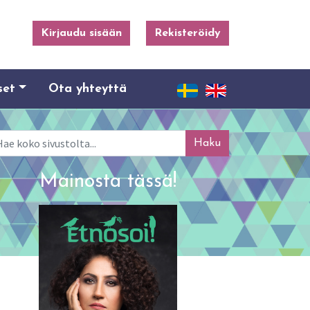
Kirjaudu sisään
Rekisteröidy
set
Ota yhteyttä
ku
Mainosta tässä!