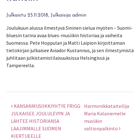
Julkaistu 25.11.2018, Julkaisija admin
Joulukuun alussa ilmestyvä Sininen sielua myöten – Suomi-
bluesin tarina avaa blues-musiikin historiaa ja vaiheita
Suomessa. Pete Hoppulan ja Matti Laipion kirjoittaman
tietokirjan julkaisee Aviador Kustannus, ja sen ilmestymistä
juhlitaan julkistamistilaisuuksissa Helsingissä ja
Tampereella.
KANSANMUSIIKKIYHTYE FRIGG
Harmonikkataiteilija
Artikkelien selaus
JULKAISEE JOULULEVYN JA
Maria Kalaniemelle
LÄHTEE HISTORIANSA
musiikin
LAAJIMMALLE SUOMEN
valtionpalkinto
KIERTUEELLE