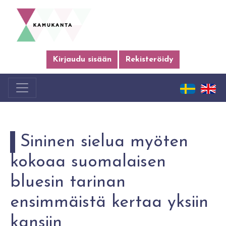
Kirjaudu sisään
Rekisteröidy
Sininen sielua myöten
kokoaa suomalaisen
bluesin tarinan
ensimmäistä kertaa yksiin
kansiin