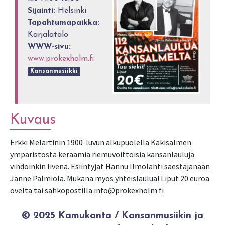
Sijainti:
Helsinki
Tapahtumapaikka:
Karjalatalo
WWW-sivu:
www.prokexholm.fi
Kansanmusiikki
Kuvaus
Erkki Melartinin 1900-luvun alkupuolella Käkisalmen
ympäristöstä keräämiä riemuvoittoisia kansanlauluja
vihdoinkin livenä. Esiintyjät Hannu Ilmolahti säestäjänään
Janne Palmiola. Mukana myös yhteislaulua! Liput 20 euroa
ovelta tai sähköpostilla info@prokexholm.fi
© 2025 Kamukanta / Kansanmusiikin ja