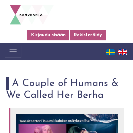
Kirjaudu sisään
Rekisteröidy
A Couple of Humans &
We Called Her Berha