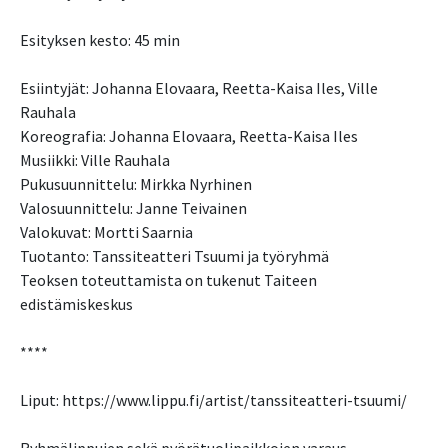
Esityksen kesto: 45 min
Esiintyjät: Johanna Elovaara, Reetta-Kaisa Iles, Ville
Rauhala
Koreografia: Johanna Elovaara, Reetta-Kaisa Iles
Musiikki: Ville Rauhala
Pukusuunnittelu: Mirkka Nyrhinen
Valosuunnittelu: Janne Teivainen
Valokuvat: Mortti Saarnia
Tuotanto: Tanssiteatteri Tsuumi ja työryhmä
Teoksen toteuttamista on tukenut Taiteen
edistämiskeskus
****
Liput: https://www.lippu.fi/artist/tanssiteatteri-tsuumi/
Ryhmälippujen sekä pyörätuolipaikkojen varaus