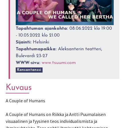
Tapahtuman ajankohta:
08.06.2022 klo 19.00
- 10.05.2022 klo 21.00
Sijainti:
Helsinki
Tapahtumapaikka:
Aleksanterin teatteri,
Bulevardi 23-27
WWW-sivu:
www.tsuumi.com
Kansantanssi
Kuvaus
A Couple of Humans
A Couple of Humans on Riikka ja Antti Puumalaisen
visuaalinen ja fyysinen teos individualismista ja
ihmissuhteista. Teos pohtii ihmisyyttä kohtaamisen,