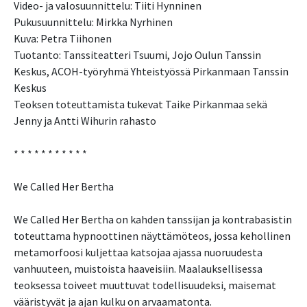
Video- ja valosuunnittelu: Tiiti Hynninen
Pukusuunnittelu: Mirkka Nyrhinen
Kuva: Petra Tiihonen
Tuotanto: Tanssiteatteri Tsuumi, Jojo Oulun Tanssin
Keskus, ACOH-työryhmä Yhteistyössä Pirkanmaan Tanssin
Keskus
Teoksen toteuttamista tukevat Taike Pirkanmaa sekä
Jenny ja Antti Wihurin rahasto
* * * * * * * * * * *
We Called Her Bertha
We Called Her Bertha on kahden tanssijan ja kontrabasistin
toteuttama hypnoottinen näyttämöteos, jossa kehollinen
metamorfoosi kuljettaa katsojaa ajassa nuoruudesta
vanhuuteen, muistoista haaveisiin. Maalauksellisessa
teoksessa toiveet muuttuvat todellisuudeksi, maisemat
vääristyvät ja ajan kulku on arvaamatonta.