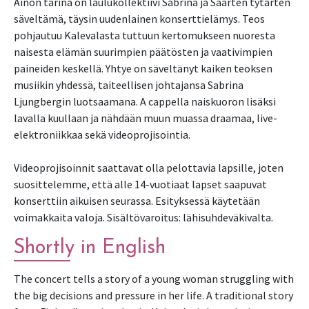
Ainon tarina on laulukollektiivi Sabrina ja Saarten tytärten
säveltämä, täysin uudenlainen konserttielämys. Teos
pohjautuu Kalevalasta tuttuun kertomukseen nuoresta
naisesta elämän suurimpien päätösten ja vaativimpien
paineiden keskellä. Yhtye on säveltänyt kaiken teoksen
musiikin yhdessä, taiteellisen johtajansa Sabrina
Ljungbergin luotsaamana. A cappella naiskuoron lisäksi
lavalla kuullaan ja nähdään muun muassa draamaa, live-
elektroniikkaa sekä videoprojisointia.
Videoprojisoinnit saattavat olla pelottavia lapsille, joten
suosittelemme, että alle 14-vuotiaat lapset saapuvat
konserttiin aikuisen seurassa. Esityksessä käytetään
voimakkaita valoja. Sisältövaroitus: lähisuhdeväkivalta.
Shortly in English
The concert tells a story of a young woman struggling with
the big decisions and pressure in her life. A traditional story