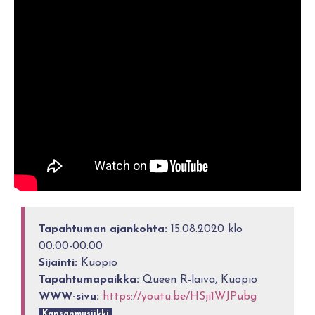
Tapahtuman ajankohta:
15.08.2020 klo
00:00-00:00
Sijainti:
Kuopio
Tapahtumapaikka:
Queen R-laiva, Kuopio
WWW-sivu:
https://youtu.be/HSji1WJPubg
Kansanmusiikki