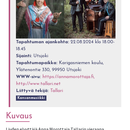
Tapahtuman ajankohta:
22.08.2024 klo 18.00-
18.45
Sijainti:
Utsjoki
Tapahtumapaikka:
Karigasniemen koulu,
Ylätenontie 330, 99950 Utsjoki
WWW-sivu:
https://annamorottaja.fi,
http://www.tallari.net
Liittyvä tekijä:
Tallari
Kansanmusiikki
Kuvaus
Livđen elvyttäjä Anna Morottaja Tallarin vieraana