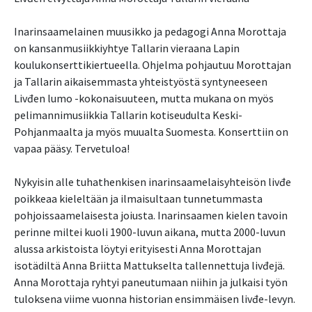
Inarinsaamelainen muusikko ja pedagogi Anna Morottaja
on kansanmusiikkiyhtye Tallarin vieraana Lapin
koulukonserttikiertueella. Ohjelma pohjautuu Morottajan
ja Tallarin aikaisemmasta yhteistyöstä syntyneeseen
Livđen lumo -kokonaisuuteen, mutta mukana on myös
pelimannimusiikkia Tallarin kotiseudulta Keski-
Pohjanmaalta ja myös muualta Suomesta. Konserttiin on
vapaa pääsy. Tervetuloa!
Nykyisin alle tuhathenkisen inarinsaamelaisyhteisön livđe
poikkeaa kieleltään ja ilmaisultaan tunnetummasta
pohjoissaamelaisesta joiusta. Inarinsaamen kielen tavoin
perinne miltei kuoli 1900-luvun aikana, mutta 2000-luvun
alussa arkistoista löytyi erityisesti Anna Morottajan
isotädiltä Anna Briitta Mattukselta tallennettuja livđejä.
Anna Morottaja ryhtyi paneutumaan niihin ja julkaisi työn
tuloksena viime vuonna historian ensimmäisen livđe-levyn.