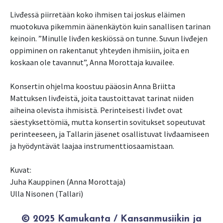
Livđessä piirretään koko ihmisen tai joskus eläimen
muotokuva pikemmin äänenkäytön kuin sanallisen tarinan
keinoin. ”Minulle livđen keskiössä on tunne. Suvun livđejen
oppiminen on rakentanut yhteyden ihmisiin, joita en
koskaan ole tavannut”, Anna Morottaja kuvailee.
Konsertin ohjelma koostuu pääosin Anna Briitta
Mattuksen livđeistä, joita taustoittavat tarinat niiden
aiheina olevista ihmisistä. Perinteisesti livđet ovat
säestyksettömiä, mutta konsertin sovitukset sopeutuvat
perinteeseen, ja Tallarin jäsenet osallistuvat livđaamiseen
ja hyödyntävät laajaa instrumenttiosaamistaan.
Kuvat:
Juha Kauppinen (Anna Morottaja)
Ulla Nisonen (Tallari)
© 2025 Kamukanta / Kansanmusiikin ja