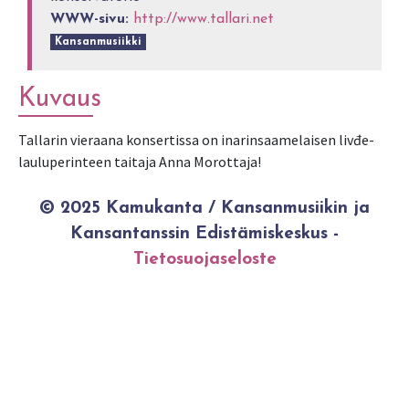
WWW-sivu:
http://www.tallari.net
Kansanmusiikki
Kuvaus
Tallarin vieraana konsertissa on inarinsaamelaisen livđe-
lauluperinteen taitaja Anna Morottaja!
© 2025 Kamukanta / Kansanmusiikin ja
Kansantanssin Edistämiskeskus -
Tietosuojaseloste