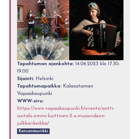
Tapahtuman ajankohta:
14.06.2023 klo 17.30-
19.00
Sijainti:
Helsinki
Tapahtumapaikka:
Kalasataman
Vapaakaupunki
WWW-sivu:
https://www.vapaakaupunki.fi/events/antti-
isotalo-emmi-kuittinen-2-x-musavideon-
julkkarikeikka/
Kansanmusiikki