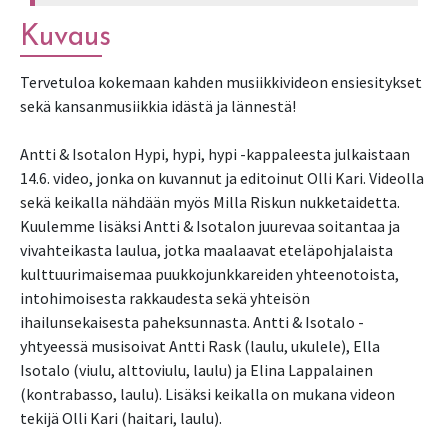
Kuvaus
Tervetuloa kokemaan kahden musiikkivideon ensiesitykset
sekä kansanmusiikkia idästä ja lännestä!
Antti & Isotalon Hypi, hypi, hypi -kappaleesta julkaistaan
14.6. video, jonka on kuvannut ja editoinut Olli Kari. Videolla
sekä keikalla nähdään myös Milla Riskun nukketaidetta.
Kuulemme lisäksi Antti & Isotalon juurevaa soitantaa ja
vivahteikasta laulua, jotka maalaavat eteläpohjalaista
kulttuurimaisemaa puukkojunkkareiden yhteenotoista,
intohimoisesta rakkaudesta sekä yhteisön
ihailunsekaisesta paheksunnasta. Antti & Isotalo -
yhtyeessä musisoivat Antti Rask (laulu, ukulele), Ella
Isotalo (viulu, alttoviulu, laulu) ja Elina Lappalainen
(kontrabasso, laulu). Lisäksi keikalla on mukana videon
tekijä Olli Kari (haitari, laulu).