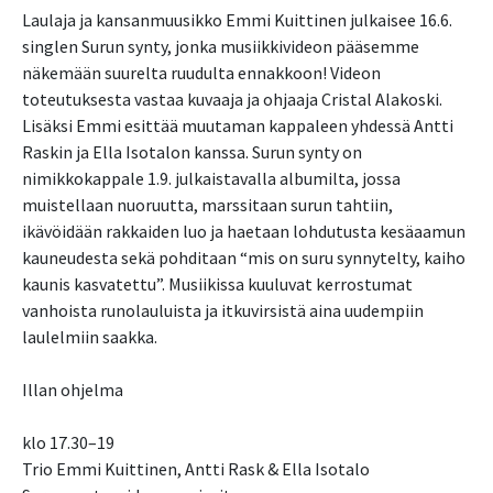
Laulaja ja kansanmuusikko Emmi Kuittinen julkaisee 16.6.
singlen Surun synty, jonka musiikkivideon pääsemme
näkemään suurelta ruudulta ennakkoon! Videon
toteutuksesta vastaa kuvaaja ja ohjaaja Cristal Alakoski.
Lisäksi Emmi esittää muutaman kappaleen yhdessä Antti
Raskin ja Ella Isotalon kanssa. Surun synty on
nimikkokappale 1.9. julkaistavalla albumilta, jossa
muistellaan nuoruutta, marssitaan surun tahtiin,
ikävöidään rakkaiden luo ja haetaan lohdutusta kesäaamun
kauneudesta sekä pohditaan “mis on suru synnytelty, kaiho
kaunis kasvatettu”. Musiikissa kuuluvat kerrostumat
vanhoista runolauluista ja itkuvirsistä aina uudempiin
laulelmiin saakka.
Illan ohjelma
klo 17.30–19
Trio Emmi Kuittinen, Antti Rask & Ella Isotalo