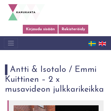
Kirjaudu sisään
Rekisteröidy
Antti & Isotalo / Emmi
Kuittinen – 2 x
musavideon julkkarikeikka