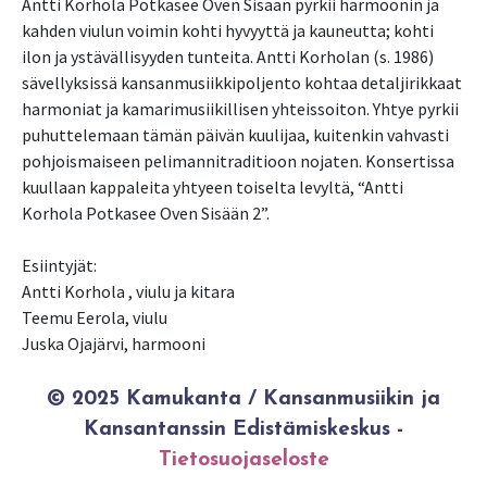
Antti Korhola Potkasee Oven Sisään pyrkii harmoonin ja
kahden viulun voimin kohti hyvyyttä ja kauneutta; kohti
ilon ja ystävällisyyden tunteita. Antti Korholan (s. 1986)
sävellyksissä kansanmusiikkipoljento kohtaa detaljirikkaat
harmoniat ja kamarimusiikillisen yhteissoiton. Yhtye pyrkii
puhuttelemaan tämän päivän kuulijaa, kuitenkin vahvasti
pohjoismaiseen pelimannitraditioon nojaten. Konsertissa
kuullaan kappaleita yhtyeen toiselta levyltä, “Antti
Korhola Potkasee Oven Sisään 2”.
Esiintyjät:
Antti Korhola , viulu ja kitara
Teemu Eerola, viulu
Juska Ojajärvi, harmooni
© 2025 Kamukanta / Kansanmusiikin ja
Kansantanssin Edistämiskeskus -
Tietosuojaseloste