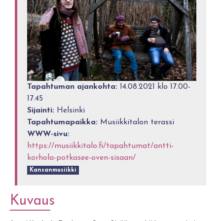
Tapahtuman ajankohta:
14.08.2021 klo 17.00-
17.45
Sijainti:
Helsinki
Tapahtumapaikka:
Musiikkitalon terassi
WWW-sivu:
https://musiikkitalo.fi/tapahtumat/antti-
korhola-potkasee-oven-sisaan/
Kansanmusiikki
Kuvaus