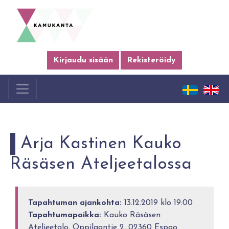
Kirjaudu sisään
Rekisteröidy
Arja Kastinen Kauko
Räsäsen Ateljeetalossa
Tapahtuman ajankohta:
13.12.2019 klo 19:00
Tapahtumapaikka:
Kauko Räsäsen
Ateljeetalo, Oppilaantie 2, 02360 Espoo