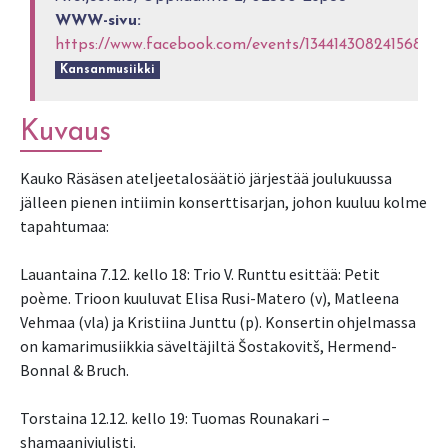
WWW-sivu:
https://www.facebook.com/events/1344143082415682/
Kansanmusiikki
Kuvaus
Kauko Räsäsen ateljeetalosäätiö järjestää joulukuussa
jälleen pienen intiimin konserttisarjan, johon kuuluu kolme
tapahtumaa:
Lauantaina 7.12. kello 18: Trio V. Runttu esittää: Petit
poème. Trioon kuuluvat Elisa Rusi-Matero (v), Matleena
Vehmaa (vla) ja Kristiina Junttu (p). Konsertin ohjelmassa
on kamarimusiikkia säveltäjiltä Šostakovitš, Hermend-
Bonnal & Bruch.
Torstaina 12.12. kello 19: Tuomas Rounakari –
shamaaniviulisti.